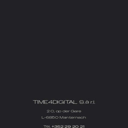
TIME4DIGITAL S.à r.l.
2 C, op der Gare
L-6850 Manternach
Tél.
+352 29 20 21