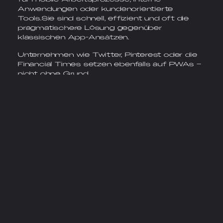
Anwendungen oder kundenorientierte
Tools.Sie sind schnell, effizient und oft die
pragmatischere Lösung gegenüber
klassischen App-Ansätzen.
Unternehmen wie Twitter, Pinterest oder die
Financial Times setzen ebenfalls auf PWAs –
nicht ohne Grund.
Konzeption & Umsetz
ung komplexer Anwen
dungen
Komplexe Anwendungen benötigen klare
Architektur, saubere Prozesse und eine
präzise Umsetzung. Wir entwickeln
Softwarelösungen, die fachliche
Anforderungen sauber modellieren, skalierbar
sind und langfristig wartbar bleiben.